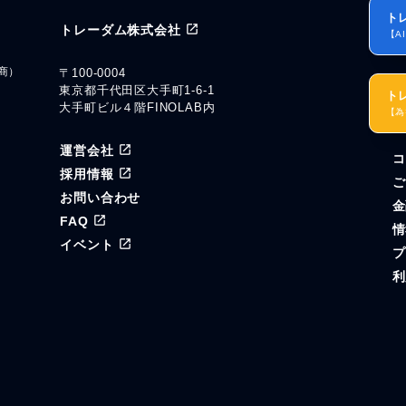
ト
トレーダム株式会社
【A
商）
〒100-0004
東京都千代田区大手町1-6-1
ト
大手町ビル４階FINOLAB内
【為
運営会社
コ
ル
採用情報
ご
お問い合わせ
金
FAQ
情
イベント
プ
利