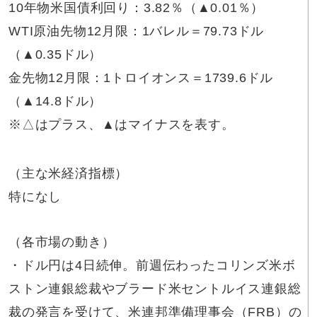
10年物米国債利回り：3.82％（▲0.01％）
WTI原油先物12月限：1バレル＝79.73ドル
（▲0.35ドル）
金先物12月限：1トロイオンス＝1739.6ドル
（▲14.8ドル）
※△はプラス、▲はマイナスを表す。
（主な米経済指標）
特になし
（各市場の動き）
・ドル円は4日続伸。前週伝わったコリンズ米ボ
ストン連銀総裁やブラード米セントルイス連銀総
裁の発言を受けて、米連邦準備理事会（FRB）の