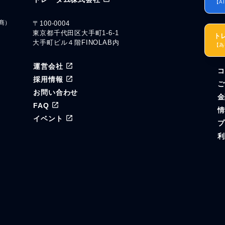
【A
商）
〒100-0004
東京都千代田区大手町1-6-1
ト
大手町ビル４階FINOLAB内
【為
運営会社
コ
ル
採用情報
ご
お問い合わせ
金
FAQ
情
イベント
プ
利