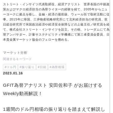
ストリート・インサイツ代表取締役、経済アナリスト 世界各国の中銀政
策およびマクロ経済担当の為替ライターの経験を経て、2005年からニュ
ーヨークに拠点を移し、金融・経済の最前線、ウォール街で取材活動に従
事。2015年に帰国、三井物産戦略研究所にて北米経済担当の研究員、双
日総合研究所で米国政治経済や経済安全保障などの上級主任／研究員を経
て、株式会社ストリート・インサイツを設立。その他、トレーダムにて為
替アンバサダー、計量サステナビリティ学機構にて第三者委員会委員、日
本貴金属マーケット協会のフェローを務める。
マーケット分析
関連するキーワード
#ドル円
#振り返り
#日銀
#為替相場
2023.01.16
GFIT為替アナリスト 安田佐和子 がお届けする
Weekly動画解説！
1週間のドル円相場の振り返りを踏まえて解説し