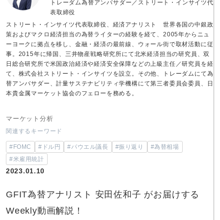
トレーダム為替アンバサダー／ストリート・インサイツ代
表取締役
ストリート・インサイツ代表取締役、経済アナリスト 世界各国の中銀政
策およびマクロ経済担当の為替ライターの経験を経て、2005年からニュ
ーヨークに拠点を移し、金融・経済の最前線、ウォール街で取材活動に従
事。2015年に帰国、三井物産戦略研究所にて北米経済担当の研究員、双
日総合研究所で米国政治経済や経済安全保障などの上級主任／研究員を経
て、株式会社ストリート・インサイツを設立。その他、トレーダムにて為
替アンバサダー、計量サステナビリティ学機構にて第三者委員会委員、日
本貴金属マーケット協会のフェローを務める。
マーケット分析
関連するキーワード
#FOMC
#ドル円
#パウエル議長
#振り返り
#為替相場
#米雇用統計
2023.01.10
GFIT為替アナリスト 安田佐和子 がお届けする
Weekly動画解説！