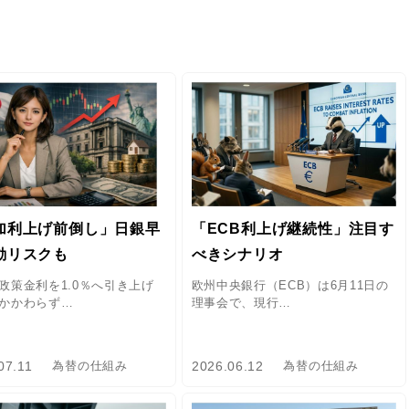
加利上げ前倒し」日銀早
「ECB利上げ継続性」注目す
動リスクも
べきシナリオ
政策金利を1.0％へ引き上げ
欧州中央銀行（ECB）は6月11日の
かかわらず…
理事会で、現行…
07.11
2026.06.12
為替の仕組み
為替の仕組み