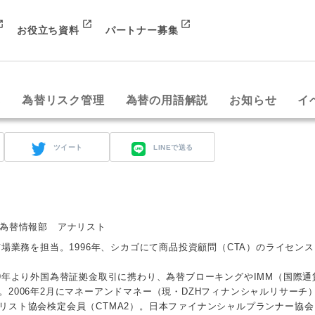
お役立ち資料
パートナー募集
み
為替リスク管理
為替の用語解説
お知らせ
イ
ツイート
LINEで送る
 為替情報部 アナリスト
市場業務を担当。1996年、シカゴにて商品投資顧問（CTA）のライセン
99年より外国為替証拠金取引に携わり、為替ブローキングやIMM（国際通
2006年2月にマネーアンドマネー（現・DZHフィナンシャルリサーチ
リスト協会検定会員（CTMA2）。日本ファイナンシャルプランナー協会