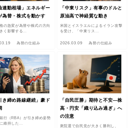
油連動相場」エネルギー
「中東リスク」有事のドルと
が為替・株式を動かす
原油高で神経質な動き
格の急変が為替や株式の方向
米国とイスラエルによるイラン攻撃
きく影響する…
を受け、「中東リス…
03.19
2026.03.09
為替の仕組み
為替の仕組み
引き締め路線継続」豪ド
「自民圧勝」期待と不安―株
調
高・円安「織り込み過ぎ」へ
の注意
銀行（RBA）が引き締め姿勢
に維持した…
衆院選で自民党が大きく勝利し、