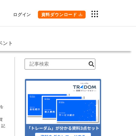
ログイン
資料ダウンロード
ベント
検
索
スを
貨
）記