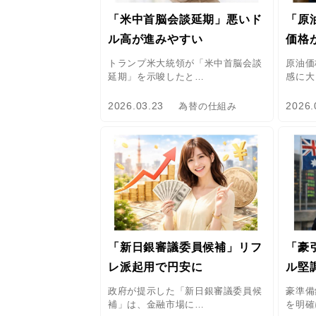
「米中首脳会談延期」悪いド
「原
ル高が進みやすい
価格
トランプ米大統領が「米中首脳会談
原油価
延期」を示唆したと…
感に大
2026.03.23
2026.
為替の仕組み
「新日銀審議委員候補」リフ
「豪
レ派起用で円安に
ル堅
政府が提示した「新日銀審議委員候
豪準備
補」は、金融市場に…
を明確