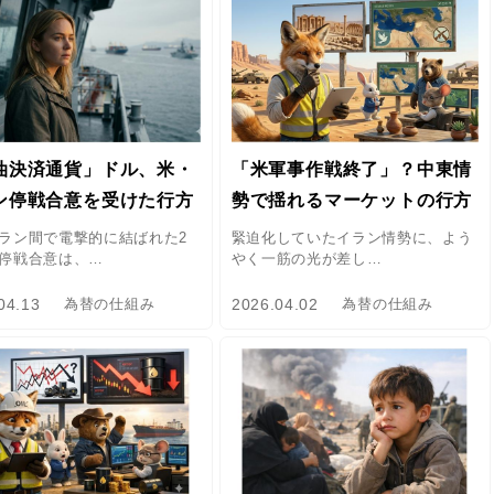
油決済通貨」ドル、米・
「米軍事作戦終了」？中東情
ン停戦合意を受けた行方
勢で揺れるマーケットの行方
ラン間で電撃的に結ばれた2
緊迫化していたイラン情勢に、よう
停戦合意は、…
やく一筋の光が差し…
04.13
2026.04.02
為替の仕組み
為替の仕組み