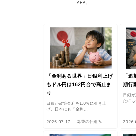
AFP。
「金利ある世界」日銀利上げ
「追
もドル円は162円台で高止ま
期行
り
日銀が
たにも
日銀が政策金利を1.0％に引き上
げ、日本にも「金利…
2026.07.17
2026.
為替の仕組み