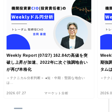
Weekly Report (07/27) 162.84の高値を突
Week
破し上昇が加速、2022年に次ぐ強調地合い
期強
が再び本格化
タム
＜テクニカル分析判断＞ ●短・中期：堅固な地合い
＜テク
は…
2026.07.27
2026.
マーケット分析